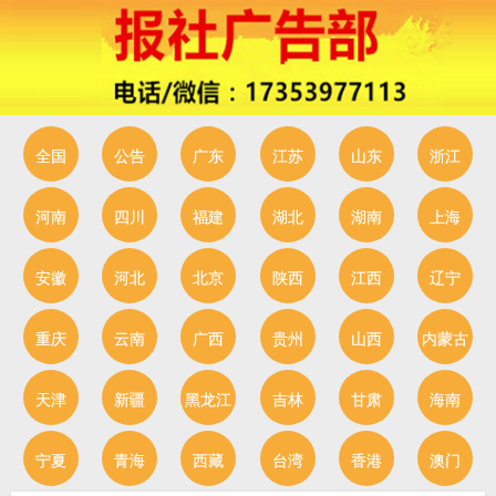
全国
公告
广东
江苏
山东
浙江
河南
四川
福建
湖北
湖南
上海
安徽
河北
北京
陕西
江西
辽宁
重庆
云南
广西
贵州
山西
内蒙古
天津
新疆
黑龙江
吉林
甘肃
海南
宁夏
青海
西藏
台湾
香港
澳门