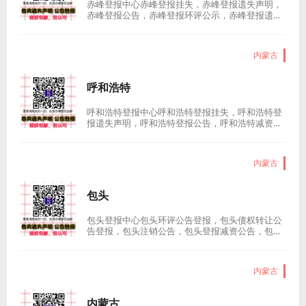
赤峰登报中心赤峰登报挂失，赤峰登报遗失声明，
赤峰登报公告，赤峰登报环评公示，赤峰登报遗失
声明多少钱，红山区登报遗失声明怎么办理，松山
区登报遗失声明怎么办理，元宝山区登报遗失声明
怎么办理。宁城县登报遗失声明怎么办理，林西县
内蒙古
登报遗失声明怎么办理。阿鲁科尔沁旗登报遗失声
明怎么办理，巴林左旗登报遗失声明怎么...
呼和浩特
呼和浩特登报中心呼和浩特登报挂失，呼和浩特登
报遗失声明，呼和浩特登报公告，呼和浩特减资公
告，呼和浩特登报在哪里办理，呼和浩特登报遗失
声明多少钱北方新报登报公告，北方新报登报声
明，北方新报登报公告，北方新报登报公示，北方
内蒙古
新报登报怎么办理。回民区登报声明去哪里办理、
玉泉区登报声明去哪里办理、新城区登报声...
包头
包头登报中心包头环评公告登报，包头债权转让公
告登报，包头注销公告，包头登报减资公告，包头
登报公示，包头登报注销公告，包头登报解聘公
告，包头登报拍卖公告，包头登报遗失声明，包头
登报去哪里办理，包头登报遗失声明，包头报社登
内蒙古
报挂失电话，包头登报挂失开户许可证，包头登报
挂失营业执照包头营业执照丢失登报遗失，...
内蒙古