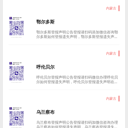
内蒙古
鄂尔多斯
鄂尔多斯登报声明公告登报请扫码添加微信咨询鄂
尔多斯如何登报遗失声明，鄂尔多斯登报遗失声明
在哪里办，登报遗失声明电话，鄂尔多斯证件遗失
登报，鄂尔多斯挂失登报电话，鄂尔多斯车辆灭失
声明登报，鄂尔多斯车辆灭失登报声明，机动车灭
内蒙古
失证明登报，鄂尔多斯车辆丢失登报声明，鄂尔多
斯登报灭失证明，鄂尔多斯车辆报废登报...
呼伦贝尔
呼伦贝尔登报声明公告登报请扫码微信办理呼伦贝
尔如何登报遗失声明，呼伦贝尔登报遗失声明在哪
里办，登报遗失声明电话，呼伦贝尔证件遗失登
报，呼伦贝尔挂失登报电话，呼伦贝尔车辆灭失声
明登报，呼伦贝尔车辆灭失登报声明，机动车灭失
内蒙古
证明登报，呼伦贝尔车辆丢失登报声明，呼伦贝尔
登报灭失证明，呼伦贝尔车辆报废登报声明...
乌兰察布
乌兰察布登报声明公告登报请扫码加微信咨询办理
乌兰察布如何登报遗失声明，乌兰察布登报遗失声