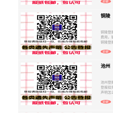
安徽
铜陵
铜陵登
费用，
铜陵登报
安徽
​池州
池州登
登报挂
声明怎么
安徽