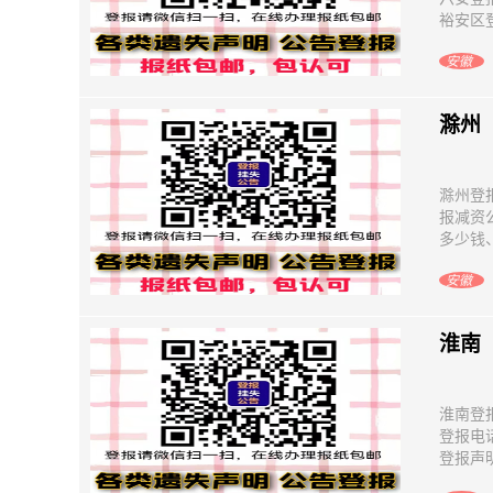
裕安区登
安徽
滁州
滁州登
报减资
多少钱、
安徽
淮南
淮南登
登报电
登报声明