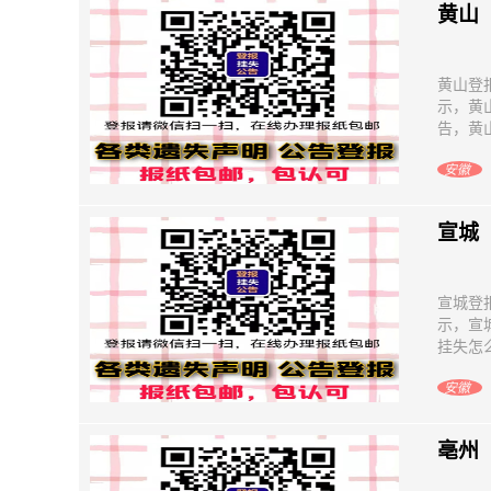
黄山
黄山登
示，黄
告，黄山
安徽
宣城
宣城登
示，宣
挂失怎么
安徽
亳州