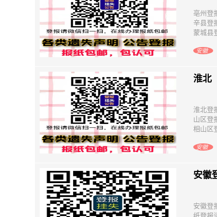
亳州登
辛县登
蒙城县登
安徽
淮北
淮北登
山区登
相山区登
安徽
安徽
安徽登
纸登报请