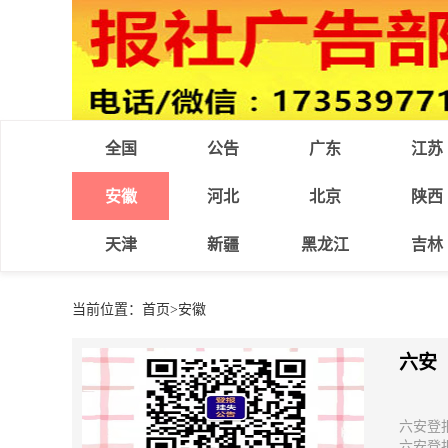
全国
公告
广东
江苏
安徽
河北
北京
陕西
天津
新疆
黑龙江
吉林
当前位置：
首页
>
安徽
六安
六安登
六安登