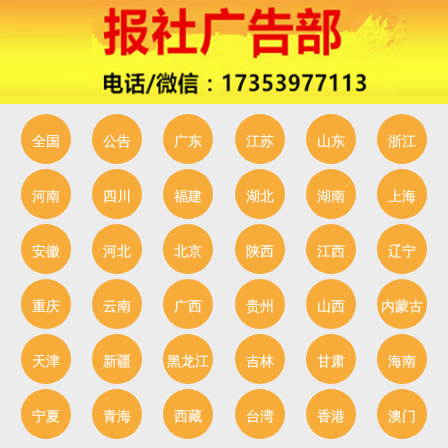
全国
公告
广东
江苏
山东
浙江
河南
四川
福建
湖北
湖南
上海
安徽
河北
北京
陕西
江西
辽宁
重庆
云南
广西
贵州
山西
内蒙古
天津
新疆
黑龙江
吉林
甘肃
海南
宁夏
青海
西藏
台湾
香港
澳门