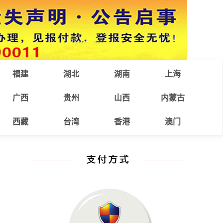
福建
湖北
湖南
上海
广西
贵州
山西
内蒙古
西藏
台湾
香港
澳门