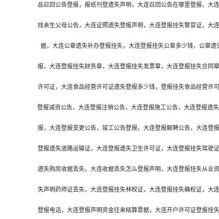
品召回公告登报，报纸刊登遗失声明，大连召回公告在哪里登报，大
找亲生父母公告，大连证照遗失登报声明，大连登报挂失警官证，大
据，大连公章遗失补办登报挂失，大连登报挂失公章多少钱，公章遗
报，大连登报挂失财务章，大连登报挂失发票章，大连登报挂失合同
许可证，大连食品经营许可证遗失登报多少钱，登报挂失食品经营许
登报减资公告，大连登报注销公告，大连登报施工公告，大连登报遗失
报，大连登报变更公告，竣工公告登报，大连登报解聘公告，大连登
登报遗失道路运输证，大连登报遗失卫生许可证，大连登报挂失驾驶
遗失购房收据丢失，大连收据丢失怎么登报声明，大连登报挂失从业
失声明药师证丢失，大连登报挂失林权证，大连登报挂失确权证，大
登报电话，大连登报声明资金往来结算票据，大连开户许可证登报挂