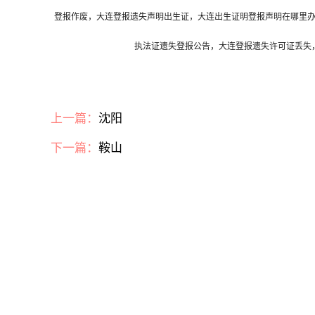
登报作废，大连登报遗失声明出生证，大连出生证明登报声明在哪里
执法证遗失登报公告，大连登报遗失许可证丢失
上一篇：
沈阳
下一篇：
鞍山