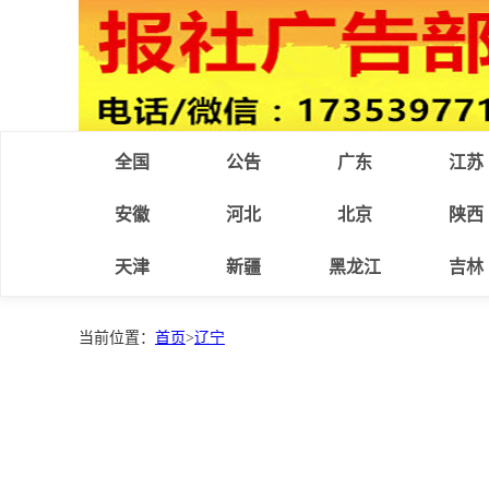
全国
公告
广东
江苏
安徽
河北
北京
陕西
天津
新疆
黑龙江
吉林
当前位置：
首页
>
辽宁