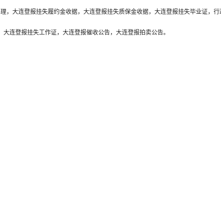
办理，大连登报挂失履约金收据，大连登报挂失质保金收据，大连登报挂失毕业证，行
，大连登报挂失工作证，大连登报催收公告，大连登报拍卖公告。