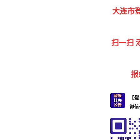
大连市
扫一扫 
报