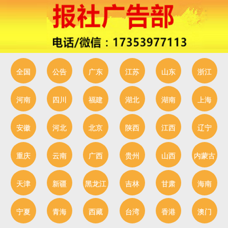
全国
公告
广东
江苏
山东
浙江
河南
四川
福建
湖北
湖南
上海
安徽
河北
北京
陕西
江西
辽宁
重庆
云南
广西
贵州
山西
内蒙古
天津
新疆
黑龙江
吉林
甘肃
海南
宁夏
青海
西藏
台湾
香港
澳门