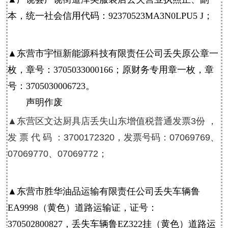
本，统一社会信用代码：92370523MA3N0LPU5 J；
▲东营市宇恒新能源科技有限责任公司丢失原公章一
枚，章号：3705033000166；原财务专用章一枚，章
号：3705030006723。
声明作废
▲
东营
区文达厨具店丢失山东增值税普通发票3份 ，
发 票 代 码 ：3700172320，发票号码：07069769、
07069770、07069772；
▲
东营
市胜华油品运输有限责任公司丢失车辆鲁
EA9998（黄色）道路运输证，证号：
370502800827，丢失车辆鲁EZ322挂（黄色）道路运