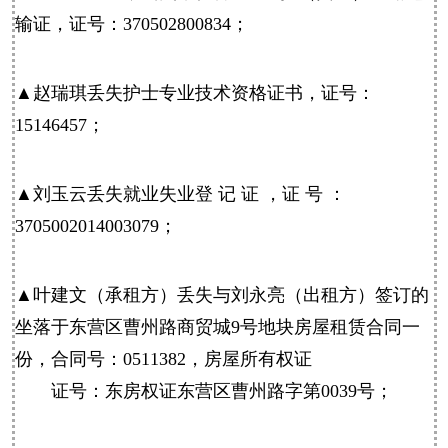
输证，证号：370502800834；
▲赵瑞琪丢失护士专业技术资格证书，证号：
15146457；
▲刘玉云丢失就业失业登 记 证 ，证 号 ：
3705002014003079；
▲叶建文（承租方）丢失与刘永亮（出租方）签订的
坐落于
东营
区曹州路商贸城9号地块房屋租赁合同一
份，合同号：0511382，房屋所有权证
证号：东房权证
东营
区曹州路字第0039号；