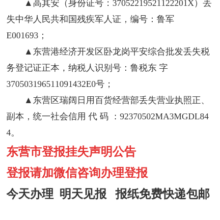
▲高其安（身份证号：37052219521122201X）丢
失中华人民共和国残疾军人证，编号：鲁军
E001693；
▲东营港经济开发区卧龙岗平安综合批发丢失税
务登记证正本，纳税人识别号：鲁税东 字
370503196511091432E0号；
▲东营区瑞阔日用百货经营部丢失营业执照正、
副本，统一社会信用 代 码 ：92370502MA3MGDL84
4。
东营市登报挂失声明公告
登报请加微信咨询办理登报
今天办理 明天见报 报纸免费快递包邮