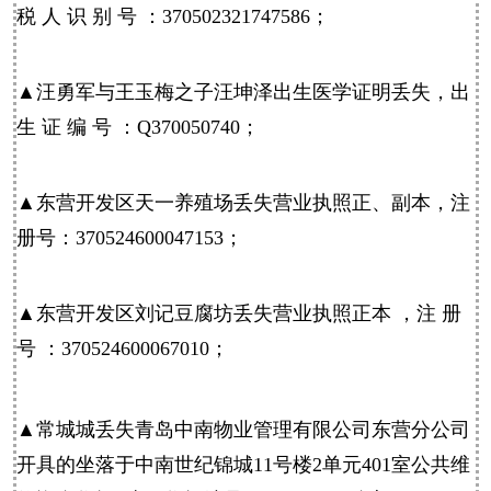
税 人 识 别 号 ：370502321747586；
▲汪勇军与王玉梅之子汪坤泽出生医学证明丢失，出
生 证 编 号 ：Q370050740；
▲
东营
开发区天一养殖场丢失营业执照正、副本，注
册号：370524600047153；
▲东营开发区刘记豆腐坊丢失营业执照正本 ，注 册
号 ：370524600067010；
▲常城城丢失青岛中南物业管理有限公司东营分公司
开具的坐落于中南世纪锦城11号楼2单元401室公共维