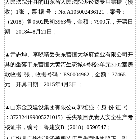
人民法院开具的山东省人民法院诉讼费专用票据（预
收）1张 ，票 据 号 ：No.A105002436121，案号：
（2018）鲁0502民初3963号，金额：7900元，开票日
期：2018年8月21日；
▲亓志坤、李晓晴丢失东营恒大华府置业有限公司开
具的坐落于东营恒大黄河生态城4号楼3单元3102室房
款收据1张，收据号码：ES0004962，金额：77465
元，开具日期：2015年4月3日；
▲山东金茂建设集团有限公司郭维强（ 身 份 证 号
：372324199005271015）丢失项目负责人安全生产考
核证书，编号：鲁建安B（2018）0590547；
▲广饶县广饶街道泽美服装店丢失营业执照正、副