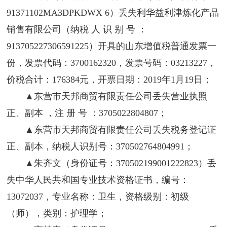
91371102MA3DPKDWX 6）丢失利华益利津炼化产品
销售有限公司（纳税 人 识 别 号 ：
913705227306591225）开具的山东增值税普通发票一
份，发票代码：3700162320，发票号码：03213227，
价税合计：176384元，开票日期：2019年1月19日；
▲东营市天邦商贸有限责任公司丢失营业执照
正、副本 ，注 册 号 ：3705022804807；
▲东营市天邦商贸有限责任公司丢失税务登记证
正、副本，纳税人识别号：370502764804991；
▲朱齐文（身份证号：370502199001222823）丢
失中华人民共和国专业技术资格证书，编号：
13072037，专业名称：卫生，资格级别：初级
（师），类别：护理学；