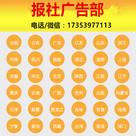
全国
公告
广东
江苏
山东
浙江
河南
四川
福建
湖北
湖南
上海
安徽
河北
北京
陕西
江西
辽宁
重庆
云南
广西
贵州
山西
内蒙古
天津
新疆
黑龙江
吉林
甘肃
海南
宁夏
青海
西藏
台湾
香港
澳门