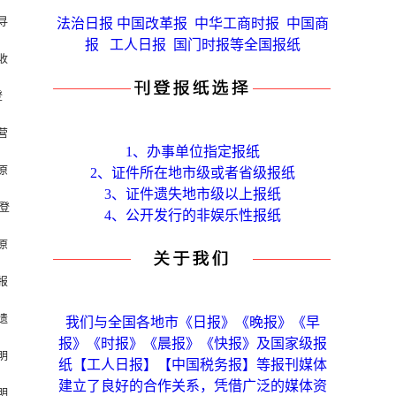
寻
法治日报 中国改革报 中华工商时报 中国商
报 工人日报 国门时报等全国报纸
收
登
营
1、办事单位指定报纸
原
2、证件所在地市级或者省级报纸
3、证件遗失地市级以上报纸
登
4、公开发行的非娱乐性报纸
原
报
遗
我们与全国各地市《日报》《晚报》《早
报》《时报》《晨报》《快报》及国家级报
明
纸【工人日报】【中国税务报】等报刊媒体
建立了良好的合作关系，凭借广泛的媒体资
明