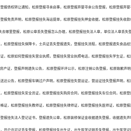
原登报债权转让通知，松原登报寻亲启事，松原登报弃婴寻亲公告登报，松原登报弃婴
原登报免责声明，松原登报挂失海运提单，松原登报挂失押金收据，松原登报挂失收款
失去哪里登报，松原公章丢失登报怎么办理，松原登报挂失法人章，单位法人章丢失
章，松原登报挂失保障卡，士兵证丢失登报遗失，登报挂失流程，松原登报遗失食品经
可证，松原如何登报挂失营业执照，登报挂失营业执照电话，松原登报挂失学生证，松
房产证，登报声明遗失公告，.松原登报环评公示，松原注销公告登报，松原致歉声明
报送达公告，松原登报车辆过户声明，松原登报挂失营运证，营运证挂失登报声明，松
证，松原登报挂失安全员证，松原登报挂失购房合同，松原登报挂失车位合同，松原登
资格证，松原登报挂失教师证，松原登报挂失律师证，松原登报挂失医师证，松原登报
原登报挂失法人登记证书，登报遗失公章，松原装修保证金收据遗失登报，收据遗失声
失，开户许可证丢失登报，松原登报挂失出生证，出生医学证明丢失登报，出生医学证