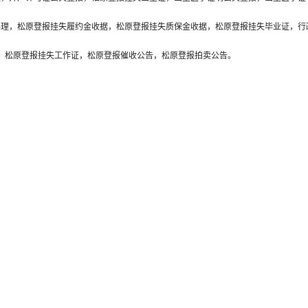
办理，松原登报挂失履约金收据，松原登报挂失质保金收据，松原登报挂失毕业证，行
，松原登报挂失工作证，松原登报催收公告，松原登报拍卖公告。