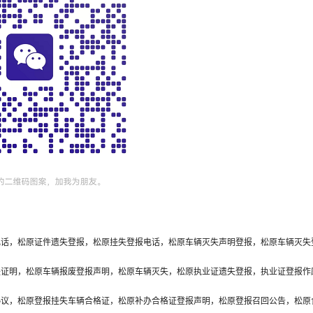
电话，松原证件遗失登报，松原挂失登报电话，松原车辆灭失声明登报，松原车辆灭失
失证明，松原车辆报废登报声明，松原车辆灭失，松原执业证遗失登报，执业证登报作
协议，松原登报挂失车辆合格证，松原补办合格证登报声明，松原登报召回公告，松原