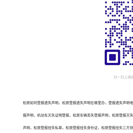
松原如何登报遗失声明，松原登报遗失声明在哪里办，登报遗失声明
报声明，机动车灭失证明登报，松原车辆丢失登报声明，松原登报灭
声明，松原登报挂失私章，松原登报挂失身份证，松原登报挂失三方