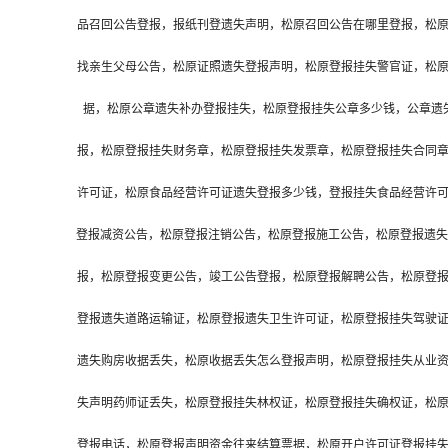
品召回公告登报，报纸刊登遗失声明，松原召回公告在哪里登报，松
找亲生父母公告，松原证照遗失登报声明，松原登报挂失警官证，松
据，松原公章遗失补办登报挂失，松原登报挂失公章多少钱，公章遗
报，松原登报挂失财务章，松原登报挂失发票章，松原登报挂失合同
许可证，松原食品经营许可证遗失登报多少钱，登报挂失食品经营许
登报减资公告，松原登报注销公告，松原登报施工公告，松原登报遗失
报，松原登报变更公告，竣工公告登报，松原登报解聘公告，松原登
登报遗失道路运输证，松原登报遗失卫生许可证，松原登报挂失驾驶
遗失购房收据丢失，松原收据丢失怎么登报声明，松原登报挂失从业
失声明药师证丢失，松原登报挂失林权证，松原登报挂失确权证，松
登报电话，松原登报声明资金往来结算票据，松原开户许可证登报挂