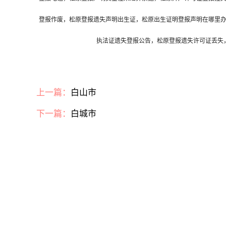
登报作废，松原登报遗失声明出生证，松原出生证明登报声明在哪里
执法证遗失登报公告，松原登报遗失许可证丢失
上一篇：
白山市
下一篇：
白城市