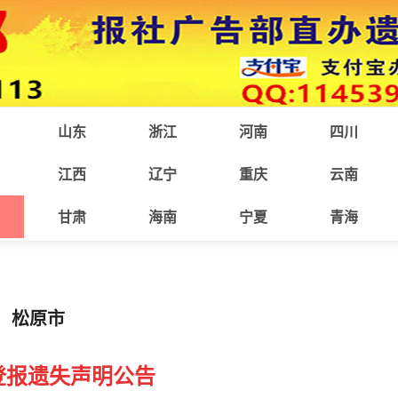
山东
浙江
河南
四川
江西
辽宁
重庆
云南
甘肃
海南
宁夏
青海
松原市
登报
遗失声明公告