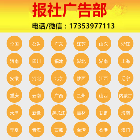
全国
公告
广东
江苏
山东
浙江
河南
四川
福建
湖北
湖南
上海
安徽
河北
北京
陕西
江西
辽宁
重庆
云南
广西
贵州
山西
内蒙古
天津
新疆
黑龙江
吉林
甘肃
海南
宁夏
青海
西藏
台湾
香港
澳门