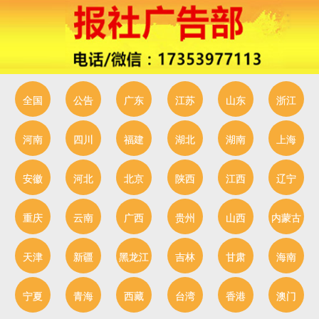
全国
公告
广东
江苏
山东
浙江
河南
四川
福建
湖北
湖南
上海
安徽
河北
北京
陕西
江西
辽宁
重庆
云南
广西
贵州
山西
内蒙古
天津
新疆
黑龙江
吉林
甘肃
海南
宁夏
青海
西藏
台湾
香港
澳门