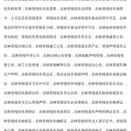
挂失财务章，吉林登报挂失发票章，吉林登报挂失合同章，吉林登报挂失保障
卡，士兵证丢失登报遗失，登报挂失流程，吉林登报遗失食品经营许可证，吉林
食品经营许可证遗失登报多少钱，登报挂失食品经营许可证，吉林如何登报挂失
营业执照，登报挂失营业执照电话，吉林登报挂失学生证，吉林登报减资公告，
吉林登报注销公告，吉林登报施工公告，吉林登报遗失房产证，登报声明遗失公
告，.吉林登报环评公示，吉林注销公告登报，吉林致歉声明登报，吉林登报变
更公告，竣工公告登报，吉林登报解聘公告，吉林登报送达公告，吉林登报车辆
过户声明，吉林登报挂失营运证，营运证挂失登报声明，吉林登报遗失道路运输
证，吉林登报遗失卫生许可证，吉林登报挂失驾驶证，吉林登报挂失安全员证，
吉林登报挂失购房合同，吉林登报挂失车位合同，吉林登报遗失购房收据丢失，
吉林收据丢失怎么登报声明，吉林登报挂失从业资格证，吉林登报挂失教师证，
吉林登报挂失律师证，吉林登报挂失医师证，吉林登报遗失声明药师证丢失，吉
林登报挂失林权证，吉林登报挂失确权证，吉林登报挂失法人登记证书，登报遗
失公章，吉林装修保证金收据遗失登报，收据遗失声明登报电话，吉林登报声明